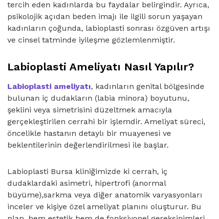
tercih eden kadınlarda bu faydalar belirgindir. Ayrıca,
psikolojik açıdan beden imajı ile ilgili sorun yaşayan
kadınların çoğunda, labioplasti sonrası özgüven artışı
ve cinsel tatminde iyileşme gözlemlenmiştir.
Labioplasti Ameliyatı Nasıl Yapılır?
Labioplasti ameliyatı
, kadınların genital bölgesinde
bulunan iç dudakların (labia minora) boyutunu,
şeklini veya simetrisini düzeltmek amacıyla
gerçekleştirilen cerrahi bir işlemdir. Ameliyat süreci,
öncelikle hastanın detaylı bir muayenesi ve
beklentilerinin değerlendirilmesi ile başlar.
Labioplasti Bursa kliniğimizde ki cerrah, iç
dudaklardaki asimetri, hipertrofi (anormal
büyüme),sarkma veya diğer anatomik varyasyonları
inceler ve kişiye özel ameliyat planını oluşturur. Bu
plan, hem estetik hem de fonksiyonel gereksinimleri