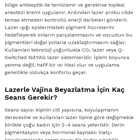
bölge antiseptik ile temizlenir ve gerekirse topikal
anestezi kremi uygulanır. Ardından lazer probu cilde
temas etmeden kontrollü enerji darbeleri gönderir.
Lazer ışığı epidermisteki pigment hücrelerini
hedefleyerek onların parçalanmasını ve vücudun bu
pigmentleri doğal yollarla uzaklaştırmasını sağlar.
Kullanılan teknoloji çoğunlukla CO₂ lazer veya Q-
Switched Nd:YAG lazer sistemleridir. İşlem boyunca
yanma değil, hafif bir ısı hissi olur ve uygulama
genellikle oldukça konforlu geçer.
Lazerle Vajina Beyazlatma İçin Kaç
Seans Gerekir?
Seans sayısı kişinin cilt yapısına, koyulaşmanın
derecesine ve kullanılan lazer tipine göre değişmekle
birlikte çoğu kadın için 2–4 seans yeterlidir. Derin
pigmentasyon veya hormonal kaynaklı inatçı
koyulaşmalarda seans sayısı 5’e kadar çıkabilir.